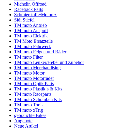
Michelin Offroad
Racetrack Parts
Schmierstoffe/Motorex
Sidi Stiefel
TM moto Antrieb
TM moto Auspuff
TM moto Elektrik
TM Moto Ersatzteile
TM moto Fahrwerk
TM moto Felgen und Räder
TM moto Filter
TM moto Lenker/Hebel und Zubehör
TM moto Merchandising
TM moto Motor
TM moto Motorräder
TM moto Optik Parts
TM moto Plastik´s & Kits
TM moto Raceparts
TM moto Schrauben Kits
TM moto Tools
TM moto xTrig
gebrauchte Bikes
Angebote
Neue Artikel