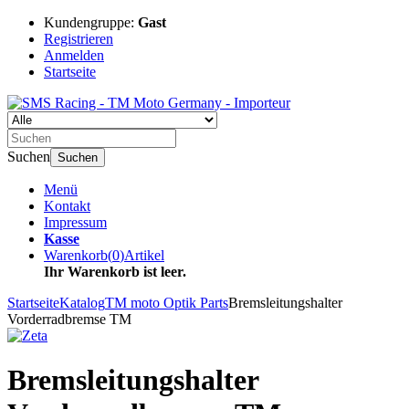
Kundengruppe:
Gast
Registrieren
Anmelden
Startseite
Suchen
Suchen
Menü
Kontakt
Impressum
Kasse
Warenkorb
(
0
)
Artikel
Ihr Warenkorb ist leer.
Startseite
Katalog
TM moto Optik Parts
Bremsleitungshalter
Vorderradbremse TM
Bremsleitungshalter