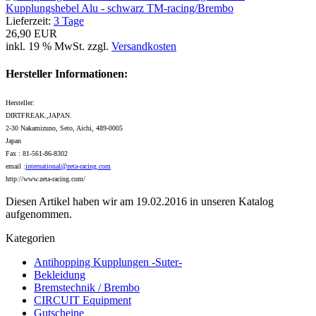
Kupplungshebel Alu - schwarz TM-racing/Brembo
Lieferzeit:
3 Tage
26,90 EUR
inkl. 19 % MwSt. zzgl.
Versandkosten
Hersteller Informationen:
Hersteller:
DIRTFREAK.,JAPAN.
2-30 Nakamizuno, Seto, Aichi, 489-0005
Japan
Fax : 81-561-86-8302
email :
international@zeta-racing.com
http://www.zeta-racing.com/
Diesen Artikel haben wir am 19.02.2016 in unseren Katalog
aufgenommen.
Kategorien
Antihopping Kupplungen -Suter-
Bekleidung
Bremstechnik / Brembo
CIRCUIT Equipment
Gutscheine